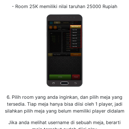
- Room 25K memiliki nilai taruhan 25000 Rupiah
6. Pilih room yang anda inginkan, dan pilih meja yang
tersedia. Tiap meja hanya bisa diisi oleh 1 player, jadi
silahkan pilih meja yang belum memiliki player didalam
Jika anda melihat username di sebuah meja, berarti