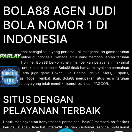
BOLA88 AGEN JUDI
BOLA NOMOR 1 DI
INDONESIA
Bola88
dikenal sebagai situs yang pertama kali mengenalkan game taruhan
sportbook online di Indonesia. Sebagai situs yang mempopulerkan taruhan
game sport online, Bola88 berkomitmen memberikan pelayanan maksimal
berkualitas untuk setiap member. Bola88 tidak hanya menyajikan permainan
sportbook, ada juga game Poker, Live Casino, Idnlive, Slots, E-sports,
Bolatangkas, Togel, Tembak ikan. Bola88 merupakan situs resmi taruhan
online terpercaya yang telah memiliki lisensi resmi dari PAGCOR.
SITUS DENGAN
PELAYANAN TERBAIK
Untuk meningkatkan kenyamanan permainan, Bola88 memberikan fasilitas
berupa layanan livechat interaktif dengan customer service profesional